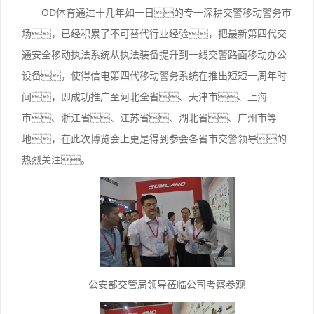
OD体育通过十几年如一日的专一深耕交警移动警务市
场，已经积累了不可替代行业经验，把最新第四代交
通安全移动执法系统从执法装备提升到一线交警路面移动办公
设备，使得信电第四代移动警务系统在推出短短一周年时
间，即成功推广至河北全省、天津市、上海
市、浙江省、江苏省、湖北省、广州市等
地，在此次博览会上更是得到参会各省市交警领导的
热烈关注。
公安部交管局领导莅临公司考察参观