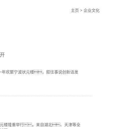
主页
>
企业文化
召开
一年欢聚宁波状元楼，叙往事说创新话发
波状元楼隆重举行。来自湖北、天津等全