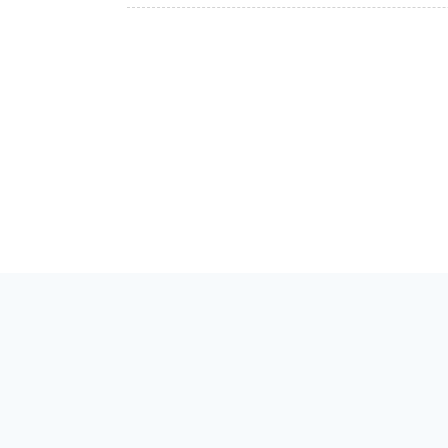
版权所有：OD体育
联系
浙I