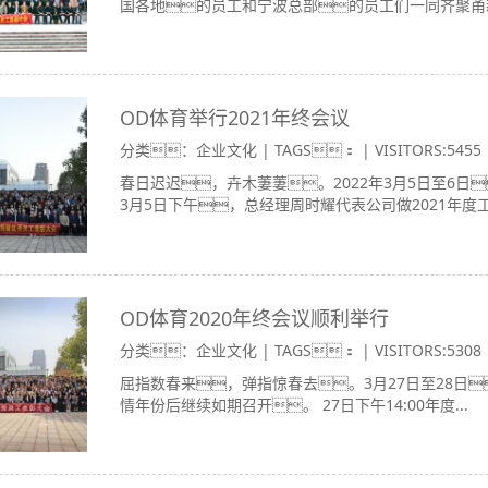
国各地的员工和宁波总部的员工们一同齐聚甬
OD体育举行2021年终会议
分类：企业文化 | TAGS： | VISITORS:5455
春日迟迟，卉木萋萋。2022年3月5日至6日
3月5日下午，总经理周时耀代表公司做2021年度工作
OD体育2020年终会议顺利举行
分类：企业文化 | TAGS： | VISITORS:5308
屈指数春来，弹指惊春去。3月27日至28日
情年份后继续如期召开。 27日下午14:00年度...