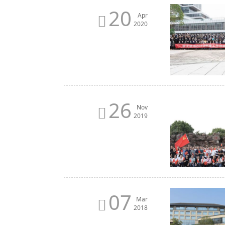
20
Apr
2020
26
Nov
2019
07
Mar
2018