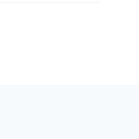
8
联系地址：宁波市宁兴财富广场A座9楼
ved