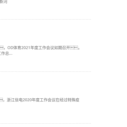
新河
，OD体育2021年度工作会议如期召开。
总...
，浙江信电2020年度工作会议在经过特殊疫