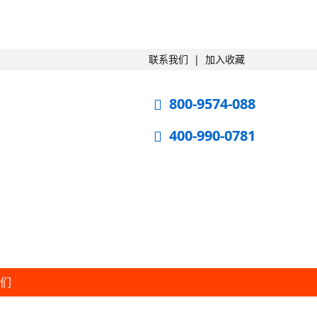
联系我们
|
加入收藏
800-9574-088
400-990-0781
我们