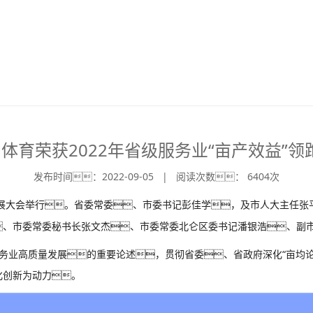
D体育荣获2022年省级服务业“亩产效益”领
发布时间：2022-09-05 | 阅读次数： 6404次
发展大会举行。省委常委、市委书记彭佳学，及市人大主任张
、市委常委秘书长张文杰、市委常委北仑区委书记潘银浩、副
务业高质量发展的重要论述，贯彻省委、省政府深化“亩均论
化创新为动力。