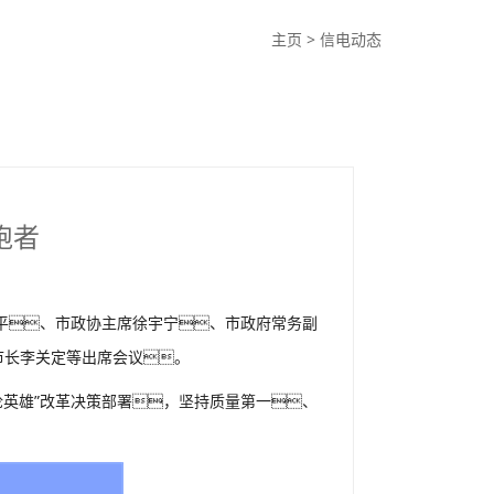
主页
>
信电动态
跑者
平、市政协主席徐宇宁、市政府常务副
市长李关定等出席会议。
英雄”改革决策部署，坚持质量第一、