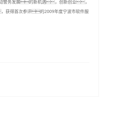
动警务发展的新机遇，创新创业，
，获得首次参评的2009年度宁波市软件服
8
联系地址：宁波市宁兴财富广场A座9楼