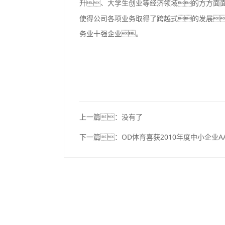
升、大学生创业等经济领域的方方面
使得公司各项业务取得了跨越式的发展
务业十强企业。
上一篇：没有了
下一篇：
OD体育喜获2010年度中小企业A
版权所有：OD体育
联系