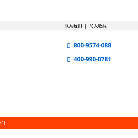
联系我们
|
加入收藏
800-9574-088
400-990-0781
我们