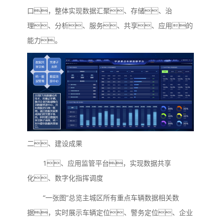
口，整体实现数据汇聚、存储、治
理、分析、服务、共享、应用的
能力。
二、建设成果
1、应用监管平台，实现数据共享
化、数字化指挥调度
“一张图”总览主城区所有重点车辆数据相关数
据，实时展示车辆定位、警务定位、企业