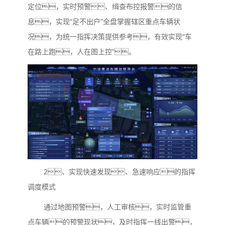
定位，实时预警、缉查布控报警的信
息，实现“足不出户”全盘掌握辖区重点车辆状
况，为统一指挥决策提供参考，有效实现“车
在路上跑，人在图上控”。
2、实现快速发现、急速响应的指挥
调度模式
通过地图预警，人工审核，实时监管重
点车辆的预警现状，及时指挥一线出警，