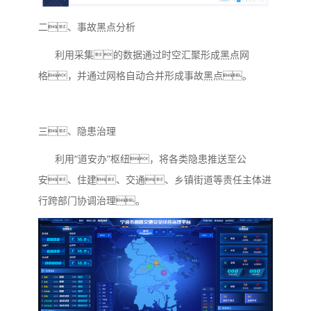
二、事故黑点分析
利用采集的数据通过时空汇聚形成黑点网
格，并通过网格自动合并形成事故黑点。
三、隐患治理
利用“道安办”枢纽，将各类隐患推送至公
安、住建、交通、乡镇街道等责任主体进
行跨部门协调治理。