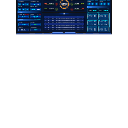
版权所有：OD体育
联系电话：0574-87811888
传真：0574-87815888
联系地址：宁波市宁兴财富广场A座9楼
浙ICP备17006938号-3 Copyright © 2022-2029 OD体育 All Rights