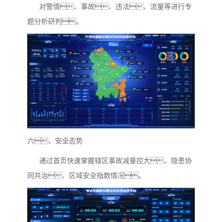
对警情、事故、违法、流量等进行专
题分析研判。
六、安全态势
通过首页快速掌握辖区事故减量控大、隐患协
同共治、区域安全指数情况。