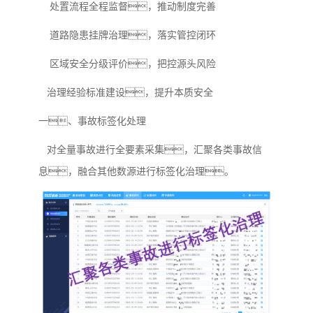
处置流程全程监督，推动制度完善
道路隐患挂牌治理，落实管控闭环
区域安全分级评价，把控源头风险
治理经验标准建设，提升本质安全
一、事故标签化处理
对全量事故进行全要素采集，汇聚各类事故信
息，融合其他数源进行标签化治理。